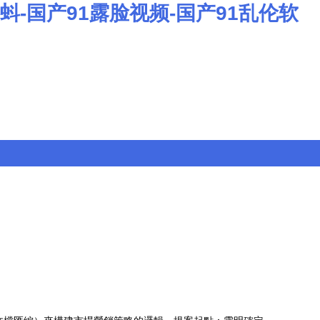
蝌蚪-国产91露脸视频-国产91乱伦软