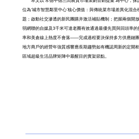
本文以‘常德中德三閭農貿市場策劃營銷提案’為中心，
位為‘城市智慧鄰里中心’核心價值：與傳統菜市場差異化混
題；啟動社交滲透的新民團購并激活補貼機制；把握兩個開
弱網聯的自媒及3千米可達老圈有效通過最優先買與回頭率的
率和美倉線上熱度不會落——完成過程要決保持多方供應鏈
地方商戶的經營年強質感響應長期趨勢如有機認周新的定開
區域超級生活品牌矩陣中最醒目的實架節點。