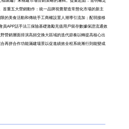
劃文檔匯編）來構建市場營銷策略的邏輯。提案起點：需明確定
質。首重五大營銷動作：統一品牌視覺塑造常態化市場的新主
期限的美食活動和傳統手工商權設置人潮導引流加；配弱接移
會員APP話手法三保險基礎激勵充值用戶留存數據保證流通效
視野營銷層面排演高頻交換大區域的迭代節奏以轉提高核心出
配合再拼合作功能滿建場景以促進績效全程系統漸行則能變成