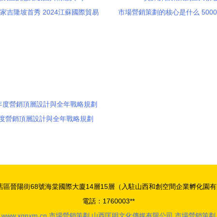
家吉隆坡首秀 2024江蘇國際貿易
市場營銷策劃的核心是什么 500
展上的思維破圈與情感共鳴
解營銷策劃三大核心
度營銷頂層設計與全年戰略規劃
區晉陽街68號海棠國際大廈14層15層（入駐山西和創空間企業孵化園有限
電話：1760003**
6
www.xgnxm.cn
市場營銷策劃
山西匡明文化傳媒有限公司
市場營銷策劃