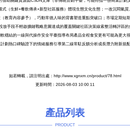
探討借助關鍵資源如CSDN文庫（非傳統營銷平臺，可能特指一份商業計
合模式（生鮮+餐飲傳承+新型社區服務）體現生態文化生態；一改沉悶氣
放（教育內容參予），巧動常德人味的背書塑造重點突破口；市場定期短
投放手段不輕啟擴鏈戰略意圖達成的覆蓋關鍵社區決策線索整活轉評區的
團軟穩結的一線與代操作安全平臺指導布局產品全程食安更有可能為更大
柜計劃熱口碑驗證下的情緒服務引導第二線常駐反饋分析成長潛力附新規
如若轉載，請注明出處：http://www.xgnxm.cn/product/78.html
更新時間：2026-08-03 10:00:11
產品列表
PRODUCT