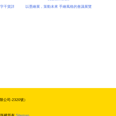
0字干貨詳
以墨繪展，策動未來 手繪風格的會議展覽
服務策劃案
公司-2320號）
版權所有
Sitemap