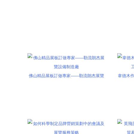
佛山精品展板訂做專家——勒流朗杰展覽
韋德木作
設備制造廠