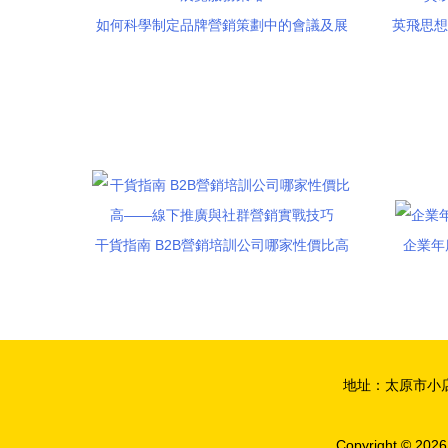
如何科學制定品牌營銷策劃中的會議及展
英飛思想
覽服務策略
干貨指南 B2B營銷培訓公司哪家性價比高
企業年
——線下推廣與社群營銷實戰技巧
地址：太原市小店
Copyright © 202