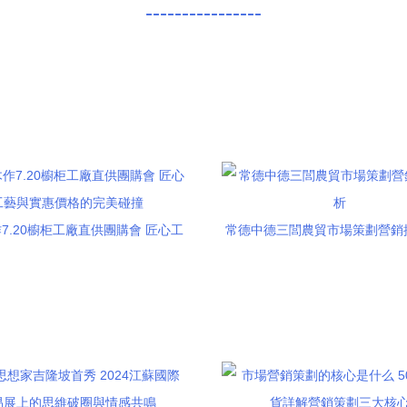
----------------
7.20櫥柜工廠直供團購會 匠心工
常德中德三閭農貿市場策劃營銷
藝與實惠價格的完美碰撞